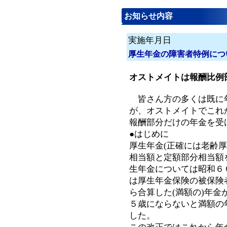
お知らせ内容
実施年月日
厚生年金の障害者特例につ
オストメイトは報酬比例
皆さん方の多くは既に
が、オストメイトでこれ
報酬部分だけの年金を受
●はじめに
厚生年金(正確には老齢
相当額と定額部分相当額
生年金については昭和６
は厚生年金保険の被保険
ら合算した(満額の)年
５歳にならないと満額の
した。